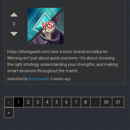
vs
0
https://khetigaadi.com/new-tractor-brand/sonalika/en
Winning isn't just about quick reactions—it's about choosing
the right strategy, understanding your strengths, and making
smart decisions throughout the match.
Submitted by
khetigaadi45
3 weeks ago
«
1
2
3
4
5
6
7
8
...
30
31
»